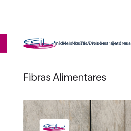
Início
Mais de 75 Anos de trajetória
Nossas Divisões
Empresa
Ecil
Divisão Nutrição Humana
Fibras Alimentares
Fibras Alimentares