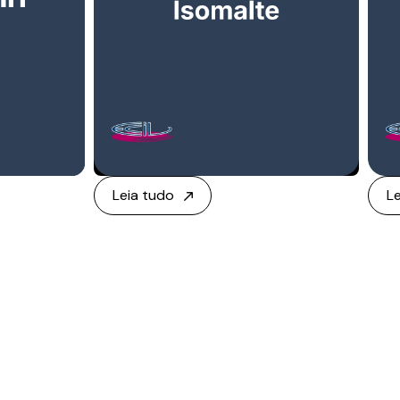
Leia tudo
L